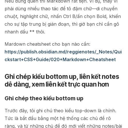
Nếu dùng quen thì Markdown rất tiện. Ví dụ, thay vì
phải dùng nhiều thao tác để tô đậm chữ—di chuyển
chuột, highlight chữ, nhấn Ctrl B/ấn chọn Bold, khiến
cho sự tập trung bị gián đoạn, thì giờ bạn chỉ cần gõ
nhanh dấu ** thôi.
Mardown cheatsheet cho bạn nào cần:
https://publish.obsidian.md/reggienotes/_Notes/Qui
ckstart+CSS+Guide/020+Markdown+Cheatsheet
Ghi chép kiểu bottom up, liên kết notes
dễ dàng, xem liên kết trực quan hơn
Ghi chép theo kiểu bottom up
Trước đây, tôi ghi chú theo kiểu top-down là chính.
Tức là bắt đầu bằng một hệ thống các chủ đề rõ
ràng, và từ những chủ đề đó mới viết những notes/bài