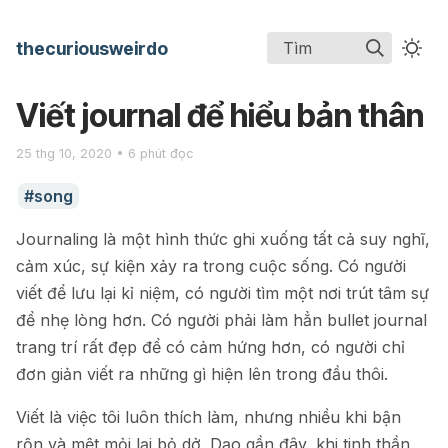
thecuriousweirdo
Tìm
Viết journal để hiểu bản thân
25 thg 10, 2020 • 6 phút đọc
song
Journaling là một hình thức ghi xuống tất cả suy nghĩ,
cảm xúc, sự kiện xảy ra trong cuộc sống. Có người
viết để lưu lại kỉ niệm, có người tìm một nơi trút tâm sự
để nhẹ lòng hơn. Có người phải làm hẳn bullet journal
trang trí rất đẹp để có cảm hứng hơn, có người chỉ
đơn giản viết ra những gì hiện lên trong đầu thôi.
Viết là việc tôi luôn thích làm, nhưng nhiều khi bận
rộn và mệt mỏi lại bỏ dở. Dạo gần đây, khi tinh thần