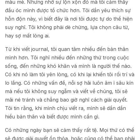
màu mè. Nhưng nhờ sự lộn xộn đó mà tôi cảm thấy
đầu óc mình được tổ chức hơn. Tôi dần yêu thích sự
hỗn độn này, vì biết đây là nơi tôi được tự do thể hiện
suy nghĩ. Tôi không phải dè chừng, lựa chọn câu từ,
hay sợ mất lòng ai.
Từ khi viết journal, tôi quan tâm nhiều đến bản thân
mình hơn. Tôi nghĩ nhiều đến những thứ trong cuộc
sống, đến những khó khăn và mình là người thế nào.
Có khi nó làm tôi yên lòng, có khi lại khiến tôi rối trí và
lo lắng. Có những vấn đề, nỗi sợ hãi luôn âm ỉ sâu kín
mà nếu tôi không suy ngẫm và viết về chúng, tôi sẽ
mãi né tránh và chẳng bao giờ nghĩ cách giải quyết.
Tôi tin rằng, khi mình chịu viết ra, mình sẽ dần dần
hiểu bản thân và biết được mình cần gì.
Có những ngày bạn sẽ cảm thấy rất tệ. Mọi thứ có thể
sẽ được giải quyết ổn thỏa, hoặc cũng có thể bạn phải