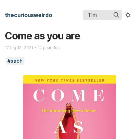
thecuriousweirdo
Tìm
Come as you are
17 thg 12, 2021 • 14 phút đọc
sach