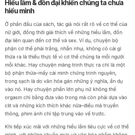
Hiểu lầm & đồn đại khiến chúng ta chưa
hiểu mình
Ở phần đầu của sách, tác giả nói rất rõ về cơ thể của
nữ giới, đồng thời giải thích về những hiểu lầm, đồn
đại liên quan đến cơ thể và sex. Ví dụ, chuyện bộ
phận cơ thể phải trắng, nhẵn nhụi, không có cái gì
thừa ra là thiếu thực tế vì cơ thể chúng ta mỗi người
mỗi khác. Hay chuyện màng trinh thực ra chỉ là một
bộ phận thừa–mấy cái minh chứng trinh nguyên,
trong sạch là do văn hóa gán những ý nghĩa, ẩn dụ
vào nó. Hay chuyện phần lớn phụ nữ không thể
orgasm chỉ bằng đưa vào trong mà còn phải dựa vào
clit và những kích thích khác nữa–điều mà truyền
thông, phim ảnh chỉ tập trung vào vế trước.
Khi tiếp xúc mãi với những hiểu lầm tiêu cực về cơ thể
mình, với những chuẩn mực và văn hóa phẩm không