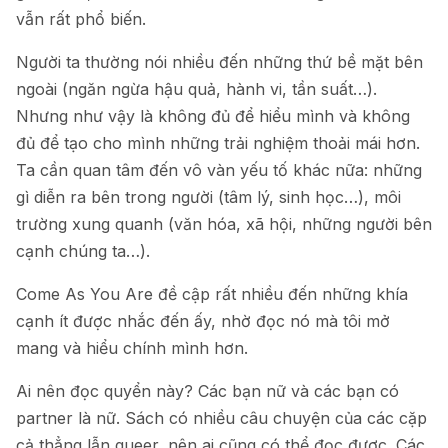
vẫn rất phổ biến.
Người ta thường nói nhiều đến những thứ bề mặt bên
ngoài (ngăn ngừa hậu quả, hành vi, tần suất…).
Nhưng như vậy là không đủ để hiểu mình và không
đủ để tạo cho mình những trải nghiệm thoải mái hơn.
Ta cần quan tâm đến vô vàn yếu tố khác nữa: những
gì diễn ra bên trong người (tâm lý, sinh học…), môi
trường xung quanh (văn hóa, xã hội, những người bên
cạnh chúng ta…).
Come As You Are đề cập rất nhiều đến những khía
cạnh ít được nhắc đến ấy, nhờ đọc nó mà tôi mở
mang và hiểu chính mình hơn.
Ai nên đọc quyển này? Các bạn nữ và các bạn có
partner là nữ. Sách có nhiều câu chuyện của các cặp
cả thẳng lẫn queer, nên ai cũng có thể đọc được. Các