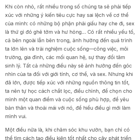
Khi còn nhỏ, rất nhiều trong số chúng ta sẽ phải tiếp
xúc với những ý kiến tiêu cực hay sai lệch về cơ thể
của mình: có những bộ phận phải giấu hay che đi, sex
là thứ gì đó ghê tởm và hư hỏng… Có rất nhiều yếu tố,
cả bên ngoài lẫn bên trong, ảnh hưởng đến quá trình
ta lớn lên và trải nghiệm cuộc sống—công việc, môi
trường, gia đình, các mối quan hệ, sự thay đổi tâm
sinh lý. Tất cả những điều này sẽ ảnh hưởng đến góc
nhìn của ta đối với giới tính, cơ thể, và sex. Nhưng khi
đã lớn, được tiếp xúc với những nguồn thông tin tốt,
ta nên tự học cách chắt lọc, điều chỉnh, để chọn cho
mình một quan điểm và cuộc sống phù hợp, để yêu
bản thân và thoải mái với nó, để hiểu điều gì mới làm
mình vui.
Một điều nữa là, khi chăm sóc khu vườn, bạn chỉ có
thể tìm cách tạo điều kiện tốt nhất cho cây phát triển