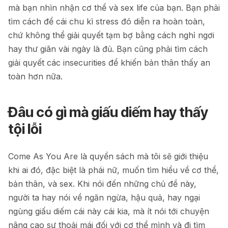
mà bạn nhìn nhận cơ thể và sex life của bạn. Bạn phải
tìm cách để cái chu kì stress đó diễn ra hoàn toàn,
chứ không thể giải quyết tạm bợ bằng cách nghỉ ngơi
hay thư giãn vài ngày là đủ. Bạn cũng phải tìm cách
giải quyết các insecurities để khiến bản thân thấy an
toàn hơn nữa.
Đâu có gì mà giấu diếm hay thấy
tội lỗi
Come As You Are là quyển sách mà tôi sẽ giới thiệu
khi ai đó, đặc biệt là phái nữ, muốn tìm hiểu về cơ thể,
bản thân, và sex. Khi nói đến những chủ đề này,
người ta hay nói về ngăn ngừa, hậu quả, hay ngại
ngùng giấu diếm cái này cái kia, mà ít nói tới chuyện
nâng cao sự thoải mái đối với cơ thể mình và đi tìm